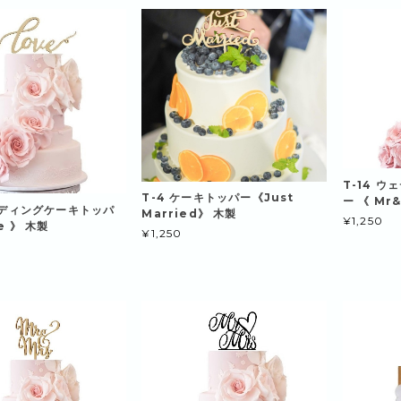
T-14 
T-4 ケーキトッパー《Just
ー 《 Mr
ウェディングケーキトッパ
Married》 木製
¥1,250
e 》 木製
¥1,250