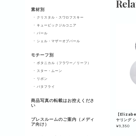
Rela
素材別
クリスタル・スワロフスキー
キュービックジルコニア
パール
シェル・マザーオブパール
モチーフ別
ボタニカル（フラワー／リーフ）
スター・ムーン
リボン
バタフライ
商品写真の転載はお控えくださ
い
【Elizab
プレスルームのご案内（メディ
ヤリング シ
ア向け）
¥9,350