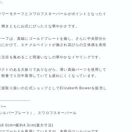
た。
ラワーモチーフとスワロフスキーパールがポイントとなったイ
、
、輝きともにお式にぴったりな華やかさです。
チーフは、真鍮にゴールドプレートを施し、さらに中央部分か
先にかけて、エナメルペイントが施され花びらの立体感を表現
。
に注目を集めること間違いなしの華やかなイヤリングです。
パクトのある大振りでありながら、薄い真鍮パーツを使用して
、軽量で１日中着用していても疲れにくくなっています。
規取り扱いの公式ショップとしてElizabeth Bowerを販売し
。
--------------------
バー
（シルバープレート）、スワロフスキーパール
.0cm×横約4.3cm(最大寸法)
真はゴールドを着用していますが、本商品はシルバーです。