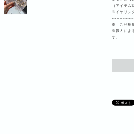
（アイテム
※イヤリン
--------------
※「ご利用
※職人によ
す。