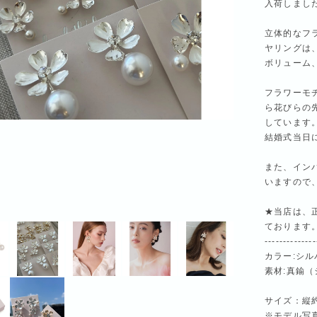
入荷しまし
立体的なフ
ヤリングは
ボリューム
フラワーモ
ら花びらの
しています
結婚式当日
また、イン
いますので
★当店は、正
ております
--------------
カラー:シル
素材:真鍮
サイズ：縦約8
※モデル写