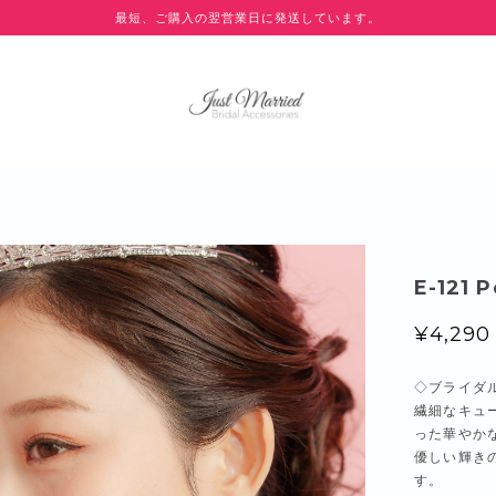
最短、ご購入の翌営業日に発送しています。
E-121 
¥4,290
◇ブライダ
繊細なキュ
った華やか
優しい輝き
す。