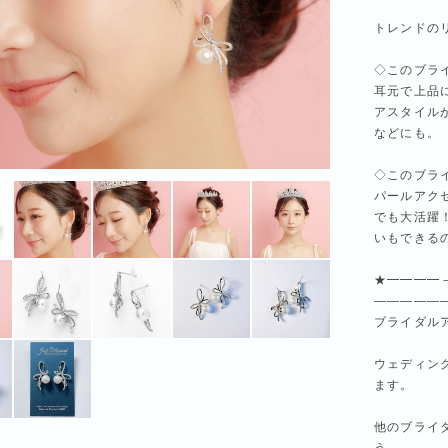
トレンドの
◇このブラ
耳元で上品
アスタイル
などにも。
◇このブラ
パールアク
でも大活躍
いもできる
★━━━━
—————
ブライダル
ウェディン
ます。
他のブライ