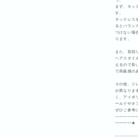
う。
まず、ネッ
す。
ネックレス
るとバラン
つけない場
ります。
また、首回
ヘアスタイ
えるので良
で高級感の
その他、ド
が異なりま
く、アイボ
ールドやオ
ぜひご参考
—————
━━━━★
--------------