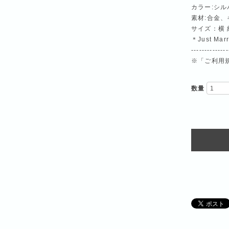
カラー:シル
素材:合金
サイズ：横 約
＊Just M
--------------
※「ご利用
数量