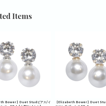
ted Items
eth Bower】Duet Studピアス/イ
【Elizabeth Bower】Duet S