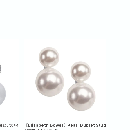
tudピアス/イ
【Elizabeth Bower】Pearl Dublet Stud