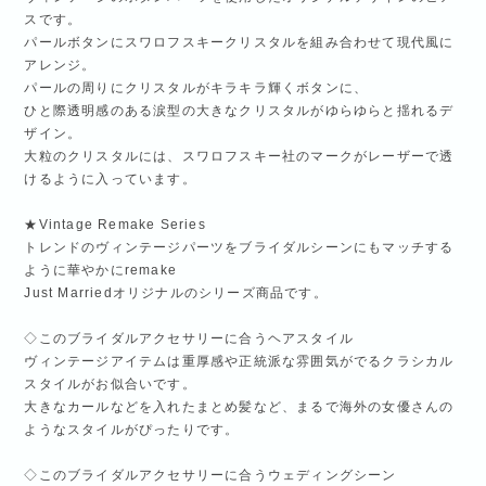
スです。
パールボタンにスワロフスキークリスタルを組み合わせて現代風に
アレンジ。
パールの周りにクリスタルがキラキラ輝くボタンに、
ひと際透明感のある涙型の大きなクリスタルがゆらゆらと揺れるデ
ザイン。
大粒のクリスタルには、スワロフスキー社のマークがレーザーで透
けるように入っています。
★Vintage Remake Series
トレンドのヴィンテージパーツをブライダルシーンにもマッチする
ように華やかにremake
Just Marriedオリジナルのシリーズ商品です。
◇このブライダルアクセサリーに合うヘアスタイル
ヴィンテージアイテムは重厚感や正統派な雰囲気がでるクラシカル
スタイルがお似合いです。
大きなカールなどを入れたまとめ髪など、まるで海外の女優さんの
ようなスタイルがぴったりです。
◇このブライダルアクセサリーに合うウェディングシーン