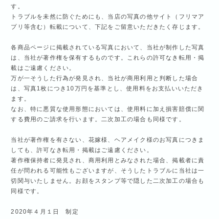
す。
トラブルを未然に防ぐためにも、当店の写真の他サイト（フリマア
プリ等含む）転載について、下記をご留意いただきたく存じます。
各商品ページに掲載されている写真において、当社が制作した写真
は、当社が著作権を保有するものです。これらの許可なき転用・掲
載はご遠慮ください。
万が一そうした行為が発見され、当社が商用利用と判断した場合
は、写真1枚につき10万円を基準とし、使用料をお支払いいただき
ます。
なお、特に悪質な使用形態においては、使用料に加え損害賠償に関
する費用のご請求を行います。二次加工の場合も同様です。
当社が著作権を有さない、花嫁様、ヘアメイク様のお写真につきま
しても、許可なき転用・掲載はご遠慮ください。
著作権保持者に発見され、商用利用とみなされた場合、掲載者に責
任が問われる可能性もございますが、そうしたトラブルに当社は一
切関与いたしません。お顔をスタンプ等で隠した二次加工の場合も
同様です。
2020年４月１日 制定