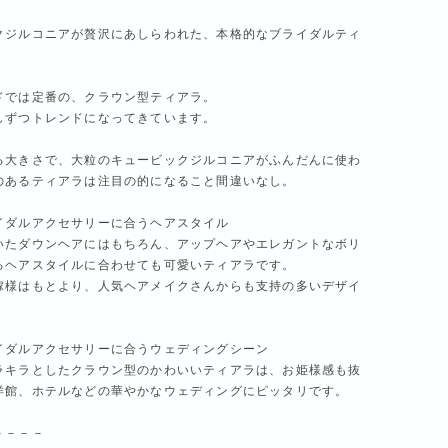
クジルコニアが贅沢にあしらわれた、本格的なブライダルティ
ドでは定番の、クラウン型ティアラ。
しずつトレンドになってきています。
る大きさで、大粒のキュービックジルコニアがふんだんに使わ
のあるティアラは注目の的になること間違いなし。
イダルアクセサリーに合うヘアスタイル
いたダウンヘアにはもちろん、アップヘアやエレガントなボリ
るヘアスタイルに合わせても可愛いティアラです。
嫁様はもとより、人気ヘアメイクさんからも支持の多いデザイ
イダルアクセサリーに合うウェディングシーン
ラキラとしたクラウン型のかわいいティアラは、お姫様感も抜
洋館、ホテルなどの華やかなウェディングにピッタリです。
－－－－