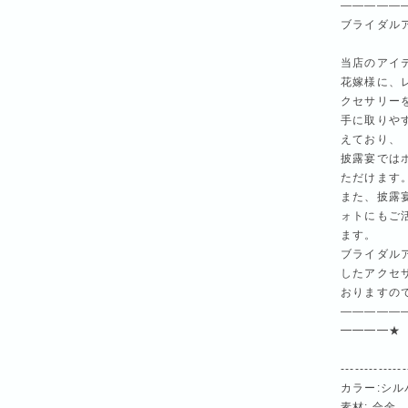
—————
ブライダル
当店のアイ
花嫁様に、
クセサリー
手に取りや
えており、
披露宴では
ただけます
また、披露
ォトにもご
ます。
ブライダル
したアクセサ
おりますの
—————
━━━━★
--------------
カラー:シル
素材: 合金