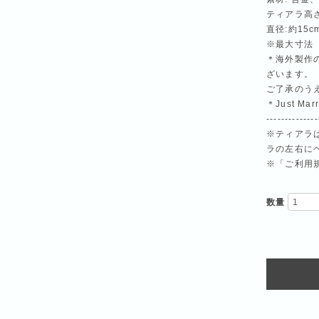
ティアラ高さ
直径:約15c
※最大寸法
＊海外製作
ざいます。
ご了承のう
＊Just M
--------------
※ティアラ
ラの左右に
※「ご利用
数量