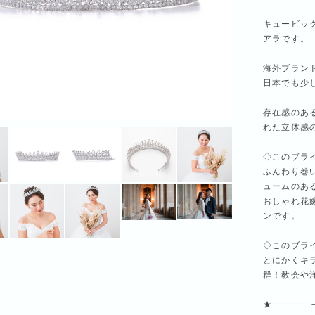
キュービッ
アラです。
海外ブラン
日本でも少
存在感のあ
れた立体感
◇このブラ
ふんわり巻
ュームのあ
おしゃれ花
ンです。
◇このブラ
とにかくキ
群！教会や
★━━━━