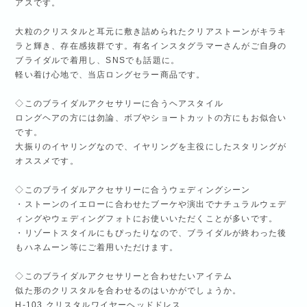
アスです。
大粒のクリスタルと耳元に敷き詰められたクリアストーンがキラキ
ラと輝き、存在感抜群です。有名インスタグラマーさんがご自身の
ブライダルで着用し、SNSでも話題に。
軽い着け心地で、当店ロングセラー商品です。
◇このブライダルアクセサリーに合うヘアスタイル
ロングヘアの方には勿論、ボブやショートカットの方にもお似合い
です。
大振りのイヤリングなので、イヤリングを主役にしたスタリングが
オススメです。
◇このブライダルアクセサリーに合うウェディングシーン
・ストーンのイエローに合わせたブーケや演出でナチュラルウェデ
ィングやウェディングフォトにお使いいただくことが多いです。
・リゾートスタイルにもぴったりなので、ブライダルが終わった後
もハネムーン等にご着用いただけます。
◇このブライダルアクセサリーと合わせたいアイテム
似た形のクリスタルを合わせるのはいかがでしょうか。
H-103 クリスタルワイヤーヘッドドレス