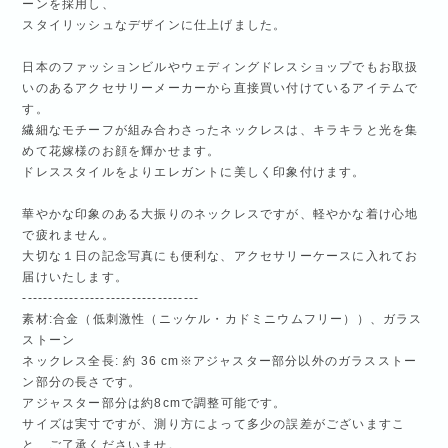
ーンを採用し、
スタイリッシュなデザインに仕上げました。
日本のファッションビルやウェディングドレスショップでもお取扱
いのあるアクセサリーメーカーから直接買い付けているアイテムで
す。
繊細なモチーフが組み合わさったネックレスは、キラキラと光を集
めて花嫁様のお顔を輝かせます。
ドレススタイルをよりエレガントに美しく印象付けます。
華やかな印象のある大振りのネックレスですが、軽やかな着け心地
で疲れません。
大切な１日の記念写真にも便利な、アクセサリーケースに入れてお
届けいたします。
----------------------------------
素材:合金（低刺激性（ニッケル・カドミニウムフリー））、ガラス
ストーン
ネックレス全長: 約 36 cm※アジャスター部分以外のガラスストー
ン部分の長さです。
アジャスター部分は約8cmで調整可能です。
サイズは実寸ですが、測り方によって多少の誤差がございますこ
と、ご了承くださいませ。