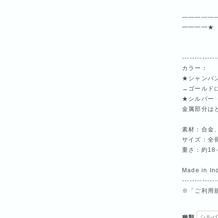
—————
━━━━★
--------------
カラー：
★シャンパ
→ゴールド
★シルバー
金属部分は
素材：合金
サイズ：全長
重さ：約18-
Made in In
--------------
※「ご利用
種類