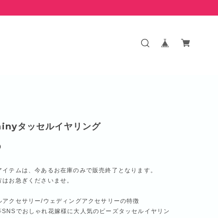
 shinyタッセルイヤリング
0
アイテムは、今あるお在庫のみで販売終了となります。
方はお急ぎくださいませ。
ルアクセサリー/ウェディングアクセサリーの特徴
ram等SNSでおしゃれ花嫁様に大人気のビーズタッセルイヤリン