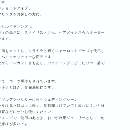
です。
いショートタイプ。
ヤリングをお探しの方に。
ッセルイヤリングは、
ティの高さに、スタイリストさん、ヘアメイクさらもオーダー
います。
１面をカットし、キラキラと輝くシャーロットビーズを使用し
、ハイクオリティーな商品です！
ながらエレガントさもあり、ウェディングにぴったりの一品で
ドで一つ一つ手作りされています。
ラキラと輝き、存在感抜群です。
イダルアクセサリーに合うウェディングシーン
セルは見た目以上に軽く、長時間つけていても疲れにくいと好
露宴などにぜひお使いください。
ディングでご使用のあとは、おでかけ用ジュエリーとしてご使
花嫁様が多いです。