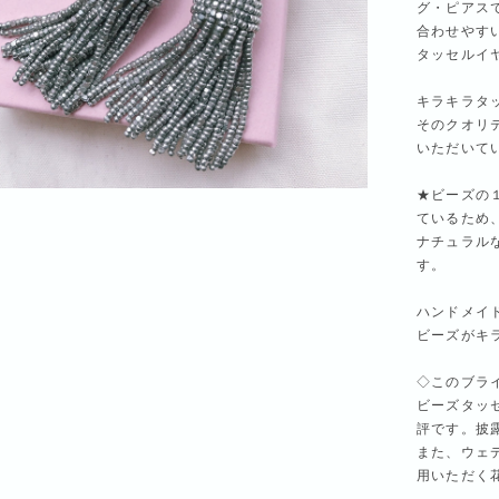
グ・ピアス
合わせやす
タッセルイ
キラキラタ
そのクオリ
いただいて
★ビーズの
ているため
ナチュラル
す。
ハンドメイ
ビーズがキ
◇このブラ
ビーズタッ
評です。披
また、ウェ
用いただく