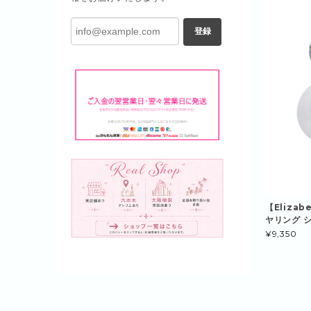
登録
【Elizab
ヤリング シ
¥9,350