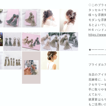
◇このブラ
タッセルイ
様々な雰囲
モダンな雰
るとよいで
H-6 ハン
https://www
★━━━━
—————
ブライダル
当店のアイ
花嫁様に、
クセサリー
手に取りや
えており、
披露宴はも
もご活用い