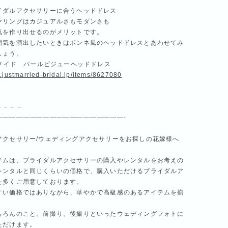
イダルアクセサリーに合うヘッドドレス
ヤリングはカジュアルさもモダンさも
気を作り出せるのがメリットです。
囲気を演出したいときはボンネ風のヘッドドレスとあわせてみ
しょう。
ドメイド パールビジューヘッドドレス
.justmarried-bridal.jp/items/8627080
－－－－
———————————————————-
アクセサリー/ウェディングアクセサリーをお探しの花嫁様へ
テムは、ブライダルアクセサリーの購入やレンタルをお考えの
レンタルと同じくらいの価格で、購入いただけるブライダルア
を多くご用意しております。
すい価格ではありながら、華やかで高級感のあるアイテムを揃
ちろんのこと、前撮り、後撮りといったウェディングフォトに
ただけます。