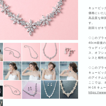
キュービッ
価格にいた
高品質な韓
す。
顔回りがキ
◇このブラ
40cm前後
ウェディン
ス、オフシ
レスと相性
◇このブラ
キュービッ
のアイテム
ここでは、
H-16 キ
https://www