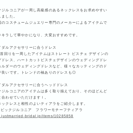
クジルコニアが一周し高級感のあるネックレスをお求めやすい
しました。
国のコスチュームジュエリー専門のメーカーによるアイテムで
ラキラして華やかになり、大変おすすめです。
イダルアクセサリーに合うドレス
の首回りを一周したアイテムはストレート ビスチェ デザインの
グドレス、ハートカットビスチェデザインのウェディングドレ
ョルダーのウェディングドレスなど、様々なカッティングのド
が良いです。トレンドの袖ありのドレスも◎
イダルアクセサリーに合うヘッドドレス
クジルコニアのアイテムは多く取り揃えており、そのほどんど
と合わせていただけますｌ。
ネックレスと相性のよいティアラをご紹介します。
ュービックジルコニア フラワーモチーフティアラ
.justmarried-bridal.jp/items/10285858