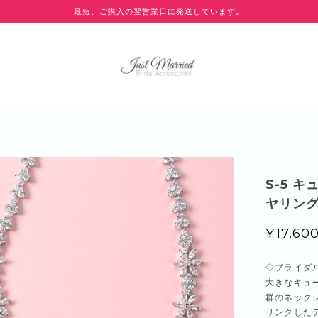
最短、ご購入の翌営業日に発送しています。
S-5 
ヤリン
¥17,60
◇ブライダ
大きなキュ
群のネック
リンクした