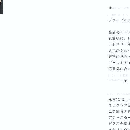
★━━━━
—————
ブライダル
当店のアイ
花嫁様に、
クセサリー
人気のシル
豊富にそろ
ゴールドア
雰囲気に合
—————
━━━━★
--------------
素材:合金
ネックレス全
ニア部分の
アジャスター
ピアス全長:約
イヤリング