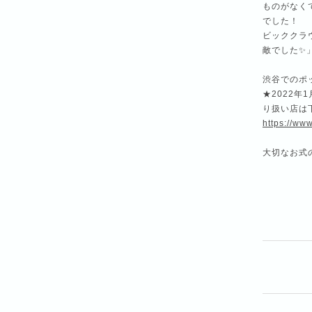
ものがなく
でした！
ビッククラ
敵でした✨
渋谷でのポ
★2022年
り扱い店は
https://ww
大切なお式の