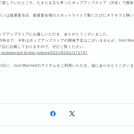
て探していたところ、たまたま立ち寄ったポップアップストア（渋谷）で運命
ウンは披露宴当日、披露宴会場のスポットライトで動くたびにキラキラと輝い
」
ップアップストアにお越しいただき、ありがとうございました。
1月時点で、今年はポップアップストアの開催予定はございませんが、Just Marr
下記に記載しておりますので、ぜひご覧ください。
w.justmarried-bridal.jp/blog/2021/02/01/171747
日に、Just Marriedのアイテムをご利用いただき、誠にありがとうござい