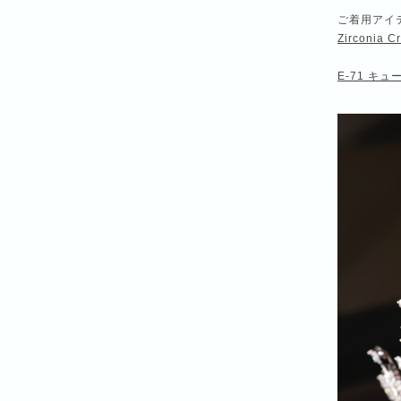
ご着用アイ
Zirconia Cr
E-71 キ