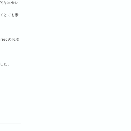
的な出会い
てとても素
iedのお取
ました。