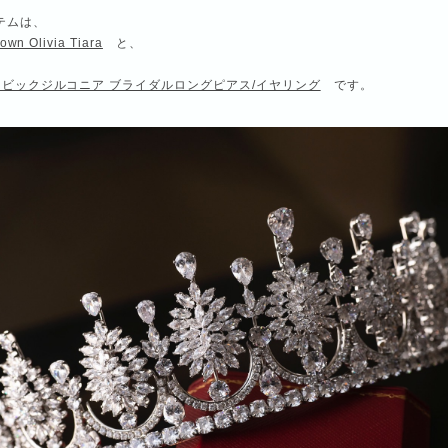
テムは、
own Olivia Tiara
と、
ュービックジルコニア ブライダルロングピアス/イヤリング
です。