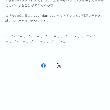
大き目のヘッドドレスですので、正面からバックスタイルまで華やか
にカバーすることができますね◎
大切なお式の日に、Just Marriedのヘッドドレスをご利用いただき、
誠にありがとうございました。
.。.:*・゜＋.。.:*・゜＋.。.:*・゜＋.。。.:*・゜＋.。.。.:*・゜
＋.。.:*・゜＋.。.:*・゜＋.。。.:*・゜＋.。