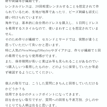
材や刺繍等が繊細です。
レンタルドレスは、
20
回程度レンタルすることを想定されて作
られているため、生地が地厚であったり、ビーズ刺繍も頑丈に
縫い付けられていますが、
海外では、基本的に自分用のドレスを購入し、１日同じドレス
を着用するスタイルなので、使いまわすことを想定されていま
せん。
そのため作りが繊細で、セカンドとサードでは、状態が違うと
思っていただいて良いかと思います。
特に人気の
VeraWang
の
Hayley
やダイアナは、作りが繊細で１回
の着用でもかなり使用感がでます。
また、保存期間が長いと黄ばみ等も見られることがあるのでい
つ購入しいつ着用したものか、どのように保管していたか等必
ず確認するようにしてください。
個人の取引では、こうした質問にきちんと回答していただける
かどうか？も
信用できるかのチェックポイントになってきます。
顔を合せない取引ですが、質問への回答も千差万別、
少しのや
りとりでも人柄は出ると思います。