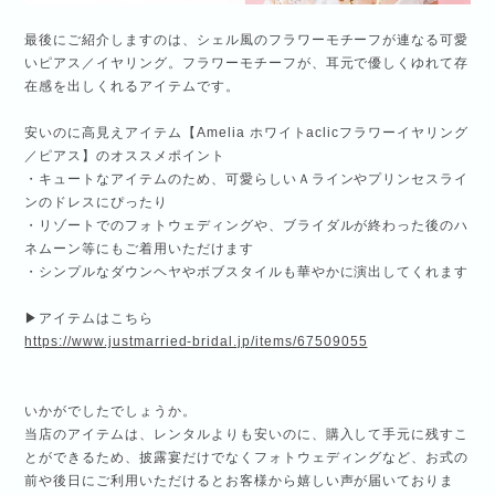
最後にご紹介しますのは、シェル風のフラワーモチーフが連なる可愛
いピアス／イヤリング。フラワーモチーフが、耳元で優しくゆれて存
在感を出しくれるアイテムです。
安いのに高見えアイテム【Amelia ホワイトaclicフラワーイヤリング
／ピアス】のオススメポイント
・キュートなアイテムのため、可愛らしいＡラインやプリンセスライ
ンのドレスにぴったり
・リゾートでのフォトウェディングや、ブライダルが終わった後のハ
ネムーン等にもご着用いただけます
・シンプルなダウンヘヤやボブスタイルも華やかに演出してくれます
▶アイテムはこちら
https://www.justmarried-bridal.jp/items/67509055
いかがでしたでしょうか。
当店のアイテムは、レンタルよりも安いのに、購入して手元に残すこ
とができるため、披露宴だけでなくフォトウェディングなど、お式の
前や後日にご利用いただけるとお客様から嬉しい声が届いておりま