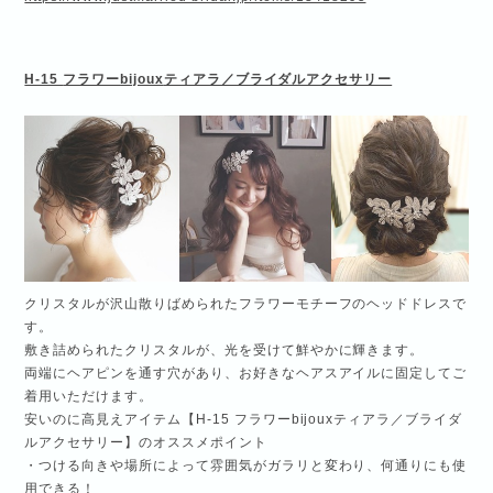
H-15
フラワー
bijoux
ティアラ／ブライダルアクセサリー
クリスタルが沢山散りばめられたフラワーモチーフのヘッドドレスで
す。
敷き詰められたクリスタルが、光を受けて鮮やかに輝きます。
両端にヘアピンを通す穴があり、お好きなヘアスアイルに固定してご
着用いただけます。
安いのに高見えアイテム【H-15 フラワーbijouxティアラ／ブライダ
ルアクセサリー】のオススメポイント
・つける向きや場所によって雰囲気がガラリと変わり、何通りにも使
用できる！