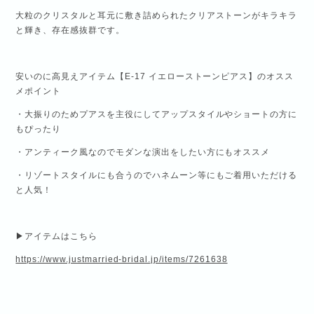
大粒のクリスタルと耳元に敷き詰められたクリアストーンがキラキラ
と輝き、存在感抜群です。
安いのに高見えアイテム【E-17 イエローストーンピアス】のオスス
メポイント
・大振りのためプアスを主役にしてアップスタイルやショートの方に
もぴったり
・アンティーク風なのでモダンな演出をしたい方にもオススメ
・リゾートスタイルにも合うのでハネムーン等にもご着用いただける
と人気！
▶アイテムはこちら
https://www.justmarried-bridal.jp/items/7261638