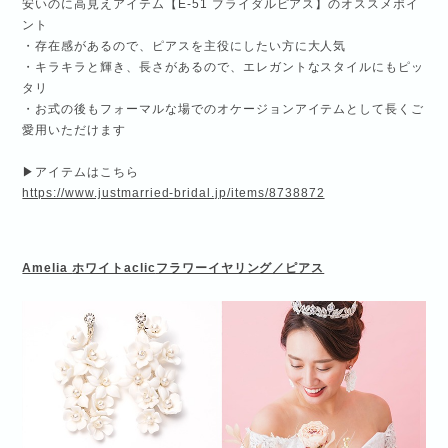
安いのに高見えアイテム【E-51 ブライダルピアス】のオススメポイ
ント
・存在感があるので、ピアスを主役にしたい方に大人気
・キラキラと輝き、長さがあるので、エレガントなスタイルにもピッ
タリ
・お式の後もフォーマルな場でのオケージョンアイテムとして長くご
愛用いただけます
▶アイテムはこちら
https://www.justmarried-bridal.jp/items/8738872
Amelia
ホワイト
aclic
フラワーイヤリング／ピアス